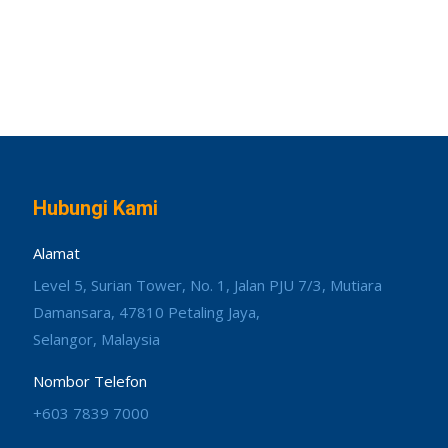
Hubungi Kami
Alamat
Level 5, Surian Tower, No. 1, Jalan PJU 7/3, Mutiara
Damansara, 47810 Petaling Jaya,
Selangor, Malaysia
Nombor Telefon
+603 7839 7000