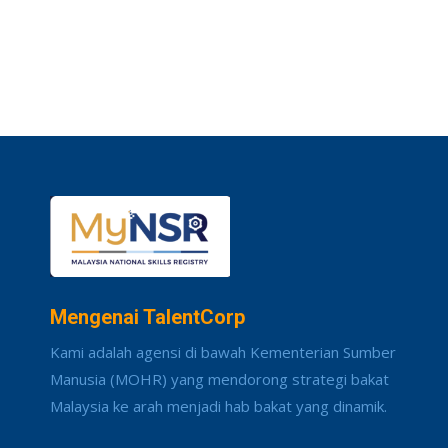
Mengenai TalentCorp
Kami adalah agensi di bawah Kementerian Sumber
Manusia (MOHR) yang mendorong strategi bakat
Malaysia ke arah menjadi hab bakat yang dinamik.