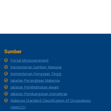
Sumber
Portal MyGovernment
Kementerian Sumber Manusia
Kementerian Pengajian Tinggi
Jabatan Perangkaan Malaysia
Jabatan Perkhidmatan Awam
Jabatan Pembangunan Kemahiran
Malaysia Standard Classification of Occupations
(MASCO)