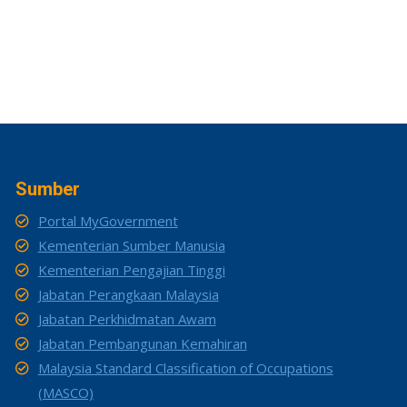
Sumber
Portal MyGovernment
Kementerian Sumber Manusia
Kementerian Pengajian Tinggi
Jabatan Perangkaan Malaysia
Jabatan Perkhidmatan Awam
Jabatan Pembangunan Kemahiran
Malaysia Standard Classification of Occupations
(MASCO)