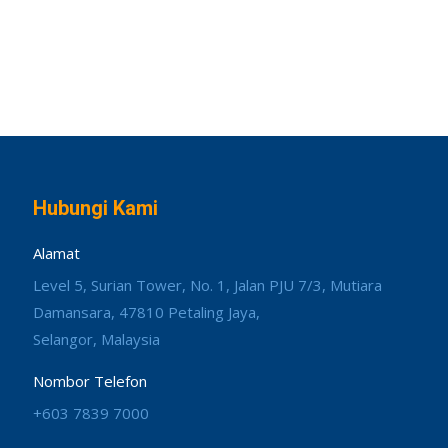
Hubungi Kami
Alamat
Level 5, Surian Tower, No. 1, Jalan PJU 7/3, Mutiara
Damansara, 47810 Petaling Jaya,
Selangor, Malaysia
Nombor Telefon
+603 7839 7000