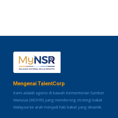
Mengenai TalentCorp
Kami adalah agensi di bawah Kementerian Sumber
Manusia (MOHR) yang mendorong strategi bakat
Malaysia ke arah menjadi hab bakat yang dinamik.