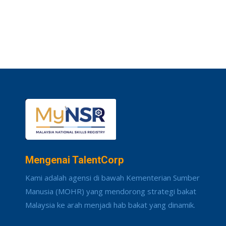
Mengenai TalentCorp
Kami adalah agensi di bawah Kementerian Sumber
Manusia (MOHR) yang mendorong strategi bakat
Malaysia ke arah menjadi hab bakat yang dinamik.