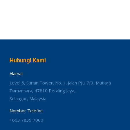
Hubungi Kami
Alamat
Level 5, Surian Tower, No. 1, Jalan PJU 7/3, Mutiara
Damansara, 47810 Petaling Jaya,
Selangor, Malaysia
Nombor Telefon
+603 7839 7000