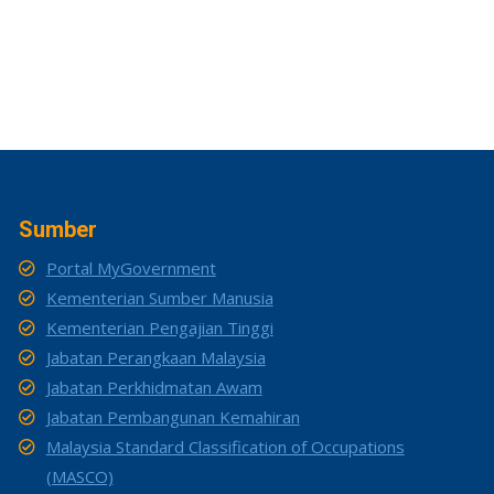
Sumber
Portal MyGovernment
Kementerian Sumber Manusia
Kementerian Pengajian Tinggi
Jabatan Perangkaan Malaysia
Jabatan Perkhidmatan Awam
Jabatan Pembangunan Kemahiran
Malaysia Standard Classification of Occupations
(MASCO)