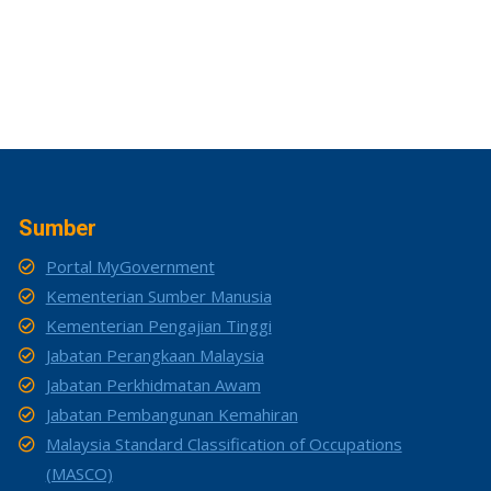
Sumber
Portal MyGovernment
Kementerian Sumber Manusia
Kementerian Pengajian Tinggi
Jabatan Perangkaan Malaysia
Jabatan Perkhidmatan Awam
Jabatan Pembangunan Kemahiran
Malaysia Standard Classification of Occupations
(MASCO)