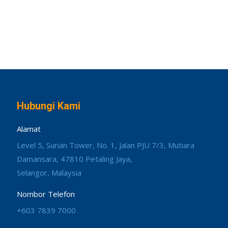
Hubungi Kami
Alamat
Level 5, Surian Tower, No. 1, Jalan PJU 7/3, Mutiara
Damansara, 47810 Petaling Jaya,
Selangor, Malaysia
Nombor Telefon
+603 7839 7000