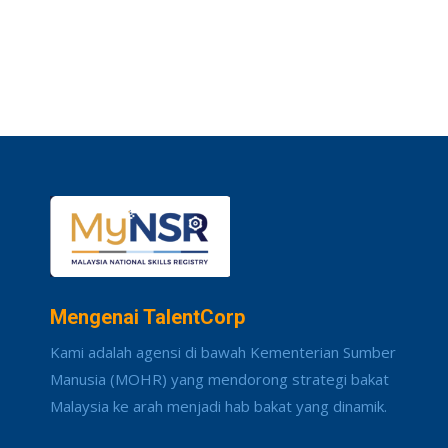
Mengenai TalentCorp
Kami adalah agensi di bawah Kementerian Sumber
Manusia (MOHR) yang mendorong strategi bakat
Malaysia ke arah menjadi hab bakat yang dinamik.