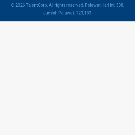
© 2026 TalentCorp. All rights reserved. Pelawat Hari Ini: 338.
Jumlah Pelawat: 123,183.